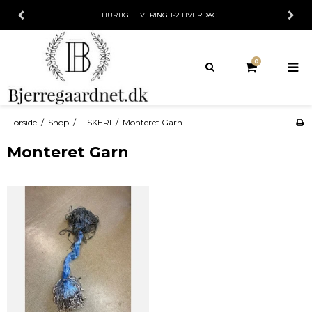
HURTIG LEVERING
1-2 HVERDAGE
0
Forside
/
Shop
/
FISKERI
/
Monteret Garn
Monteret Garn