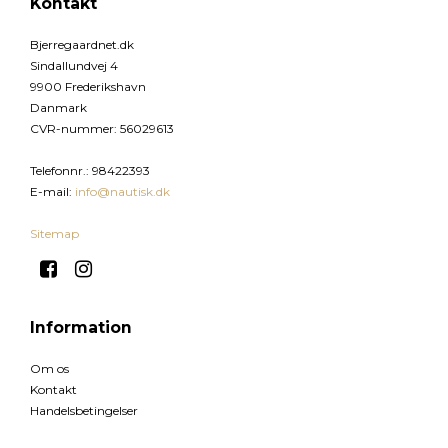
Kontakt
Bjerregaardnet.dk
Sindallundvej 4
9900 Frederikshavn
Danmark
CVR-nummer
:
56029613
Telefonnr.
:
98422393
E-mail
:
info@nautisk.dk
Sitemap
Information
Om os
Kontakt
Handelsbetingelser