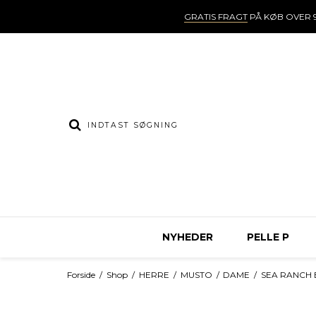
GRATIS FRAGT
PÅ KØB OVER 9
NYHEDER
PELLE P
Forside
/
Shop
/
HERRE
/
MUSTO
/
DAME
/
SEA RANCH 