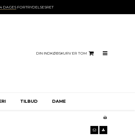
14 DAGES
FORTRYDELSESRET
DIN INDKØBSKURV ER TOM
ERI
TILBUD
DAME