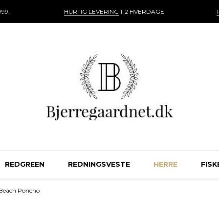
99,-
HURTIG LEVERING
1-2 HVERDAGE
REDGREEN
REDNINGSVESTE
HERRE
FISK
Beach Poncho