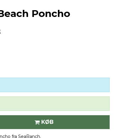
Beach Poncho
K
KØB
ncho fra SeaRanch.