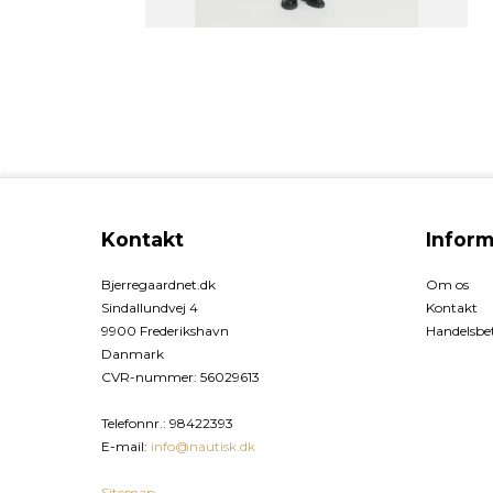
Kontakt
Inform
Bjerregaardnet.dk
Om os
Sindallundvej 4
Kontakt
9900 Frederikshavn
Handelsbet
Danmark
CVR-nummer
:
56029613
Telefonnr.
:
98422393
E-mail
:
info@nautisk.dk
Sitemap