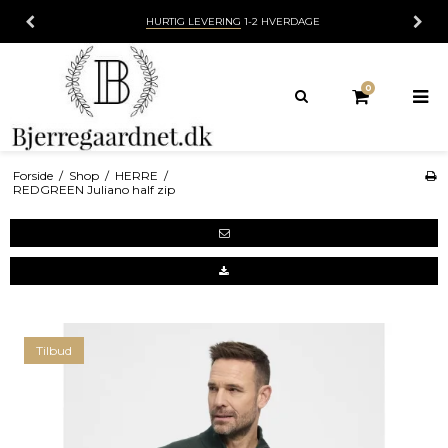
HURTIG LEVERING
1-2 HVERDAGE
0
Forside
/
Shop
/
HERRE
/
REDGREEN Juliano half zip
Tilbud