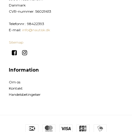
Danmark
CVR-nummer
:
56029613
Telefonnr.
:
98422393
E-mail
:
info@nautisk.dk
Sitemap
Information
Om os
Kontakt
Handelsbetingelser